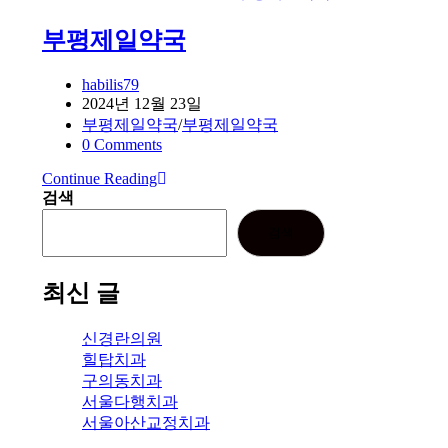
부평제일약국
Post
habilis79
author:
Post
2024년 12월 23일
published:
Post
부평제일약국
/
부평제일약국
category:
Post
0 Comments
comments:
Continue Reading
부
검색
평
제
검색
일
약
국
최신 글
신경란의원
힐탑치과
구의동치과
서울다행치과
서울아산교정치과