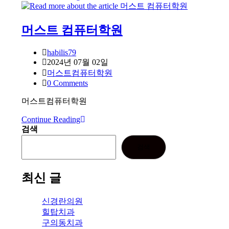
런
선
수
공
머스트 컴퓨터학원
학
사
학
원
Post
habilis79
author:
Post
2024년 07월 02일
published:
Post
머스트컴퓨터학원
category:
Post
0 Comments
comments:
머스트컴퓨터학원
Continue Reading
머
검색
스
트
검색
컴
퓨
터
최신 글
학
원
신경란의원
힐탑치과
구의동치과