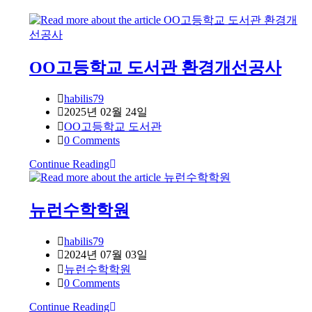
OO고등학교 도서관 환경개선공사
Post
habilis79
author:
Post
2025년 02월 24일
published:
Post
OO고등학교 도서관
category:
Post
0 Comments
comments:
OO
Continue Reading
고
등
학
뉴런수학학원
교
도
Post
habilis79
서
author:
Post
2024년 07월 03일
관
published:
Post
뉴런수학학원
환
category:
Post
0 Comments
경
comments:
Continue Reading
뉴
개